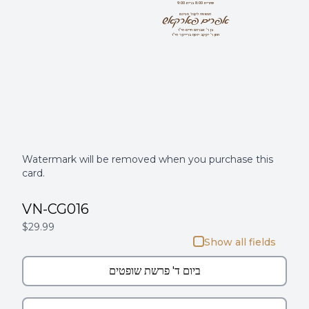
שחרית 8:00 ברית 9:00
אפרים פארקאש
המצפה לקבל פניכם
בן ר' אברהם חיים הי''ו
חתן ר' יעקב יוסף ברייער הי''ו
Watermark will be removed when you purchase this
card.
VN-CG016
$29.99
Show all fields