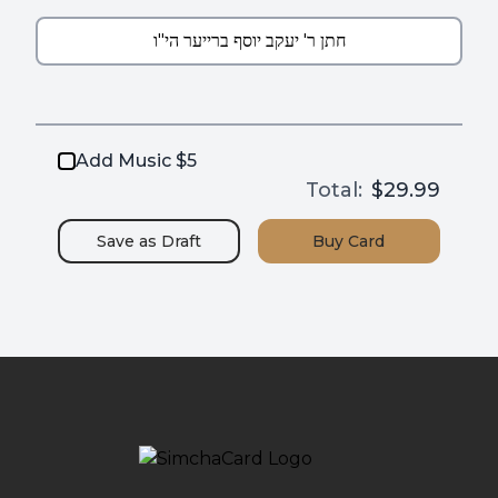
Add Music $5
Total:
$29.99
Save as
Draft
Buy
Card