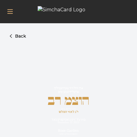
Back
איך וויל דיר פערזענדליך
איינליידענען צום
בר מצוה
פון מיין זון
שלמה יואל נ''י
דאנערשטאג פר' דברים
December 15 2022
Rose Garden
6787 67TH STREET