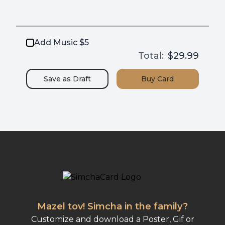
Add Music $5
Total:
$29.99
Save as
Draft
Buy
Card
Mazel tov! Simcha in the family?
Customize and download a Poster, Gif or