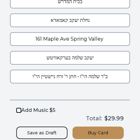
Add Music $5
Total:
$29.99
Save as
Draft
Buy
Card