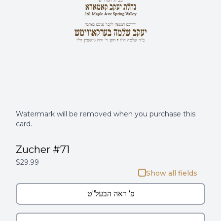
נחלת יעקב קאמאדא
161 Maple Ave Spring Valley
ידידכם המצפה לקבל פניכם באהבה
יעקב שלמה בערקאוויטש
ב"ר שלמה הי"ו • חתן ר' זרח ניישטיין הי"ו
Watermark will be removed when you purchase this
card.
Zucher #71
$29.99
Show all fields