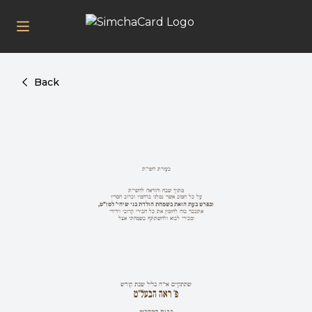
Back
בעזרת השי"ת
מתוך שבח והודאה להשי"ת
על כל הטוב אשר גמלנו ברחמיו וברוב חסדיו
ובפרט בעת הזאת בשמחת הולדת בני שיחי' למז"ט,
אתכבד בזה להזמין את כל חבירי קרובי וידידי
ומכירי לבוא ולהשתתף בשמחתי אצל
שתתקיים אי"ה בליל שבת קודש
פ' ראה הבעל"ט
בבית המדרש