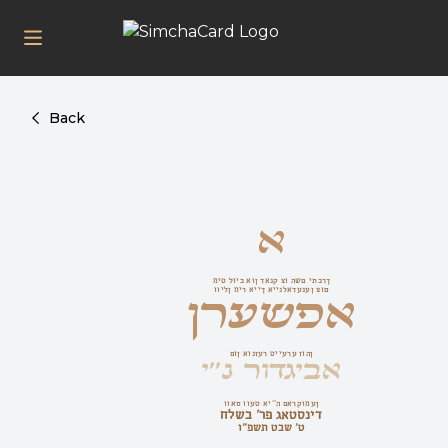
Back
א
אפשערן
מיט לויב און דאנק צו השם יתברך
ווילן מיר אייך איינלאדענען צום
אביגדור נ''י
פון אונזער טייערע זוהן
וואס וועט אי''ה פארקומען
דינסטאג פר' בשלח
ט' שבט תשפ"ו