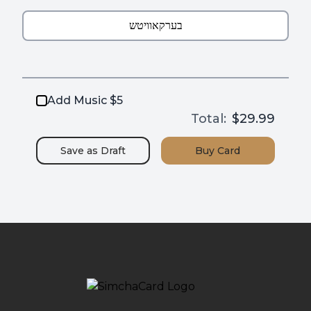
Add Music $5
Total:
$29.99
Save as
Draft
Buy
Card