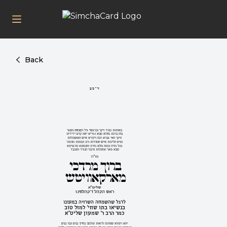
Back
בס"ד
באותות כבוד ויקר וברגשי גיל ושמחה נשגר
בזה ברכת מזלא טבא וגדיא יאה קדם ידידינו
היקר האי גברא רבה ויקירא איש האשכולות
נעים הליכות איש חמודות ורב תבונות מוכתר
בכל מדה נכונה מלא מדע וחכמתא מרגניתא
טבא פאר המעלות הרבני הנגיד והנכבד
מו"ה
ברוך מרדכי
מארקאוויטש
שליט"א
ראש הקהל ד'קהלתינו
לרגל שהשמחה השרויה במעונו
בנשיאו בתו שחי' למזל טוב
כמר הרב ר' שמעון שליט"א
יהא רעווא שתזכה לראות עולמך בחייך בנים ובני בנים