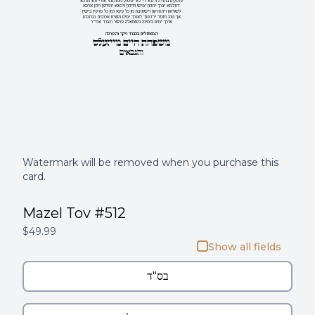
עוסקים בתורה זרעא די לא יפסוק מפתגמי אורייתא מלכא
דעלמא יברך יתהון יפיש חייהון ויסגא יומיהון ויתן ארכא
לשניהון ויתפרקון וישתזבון מן כל עקא ומן כל מרעין בישין
אך טוב וחסד ירדפוך לאורך ימים ושנים ארוכות וברוכות
אורך ימים בימינה בשמאלה עושר וכבוד אכי"ר
המאחלים בכבוד ויקר והערכה
משפחת חיים מייזעלס
והגבאים
Watermark will be removed when you purchase this
card.
Mazel Tov #512
$49.99
Show all fields