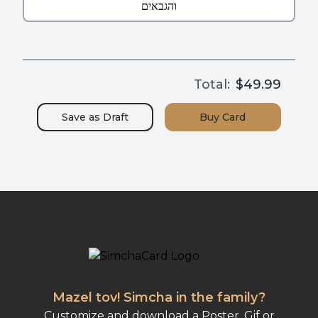
Total:
$49.99
Save as
Draft
Buy
Card
Mazel tov! Simcha in the family?
Customize and download a Poster, Gif or