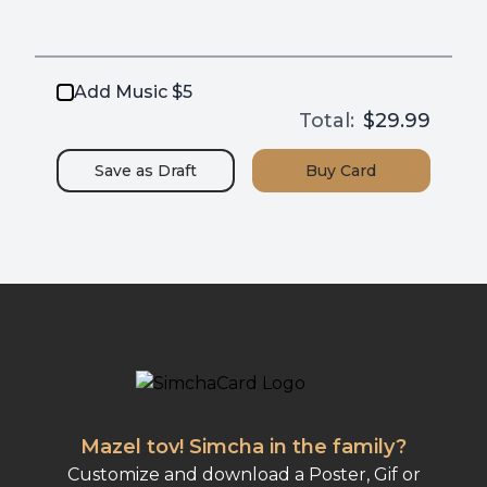
Add Music $5
Total:
$29.99
Save as
Draft
Buy
Card
Mazel tov! Simcha in the family?
Customize and download a Poster, Gif or