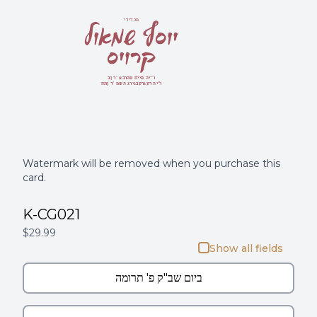
ידידכם
יוסף שמאול
קרויס
בן ר' אברהם חיים הי''ו
חתן ר' משה גרינבערגער הי"ו
Watermark will be removed when you purchase this
card.
K-CG021
$29.99
Show all fields