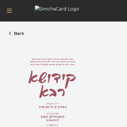
Back
מתוך שבח והודאה להשי"ת על כל הטוב אשר גמלנו
בשמחת הולדת בתי שתחי' למזל טוב, אתכבד בזה להזמין
את כל חבירי קרובי ומכירי לבוא ולהשתתף בשמחתי אצל
קידושא
רבא
שתתקיים אי״ה
ביום שב"ק פ' תרומה
בבית המדרש
צאנז קלויזנבורג
58 MAIN ST
שחרית 9:30