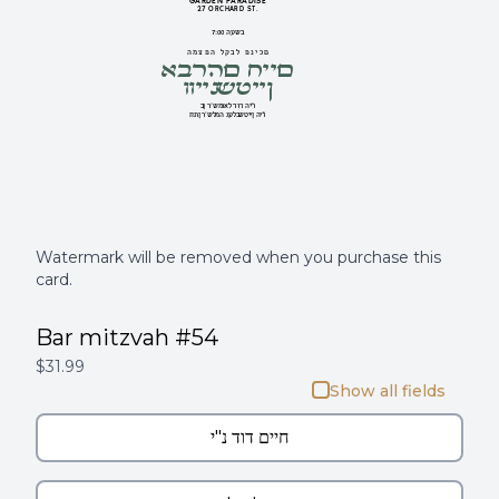
GARDEN PARADISE
27 ORCHARD ST.
בשעה 7:00
אברהם חיים
המצפה לקבל פניכם
וויינשטיין
בן ר' שמואל דוד הי''ו
חתן ר' שלמה געלבשטיין הי''ו
Watermark will be removed when you purchase this
card.
Bar mitzvah #54
$31.99
Show all fields