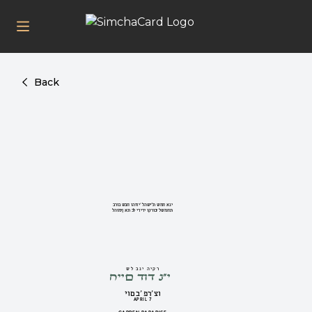
Back
ברוב שבח והודי' להשי''ת שמח אני
להזמין את כל ידידי וקרובי לשמחת
חיים דוד נ''י
של בני היקר
יום ב' פר' צו
APRIL 7