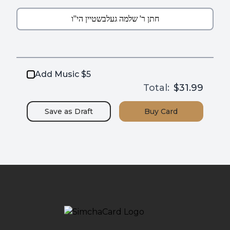
Add Music $5
Total:
$31.99
Save as
Draft
Buy
Card