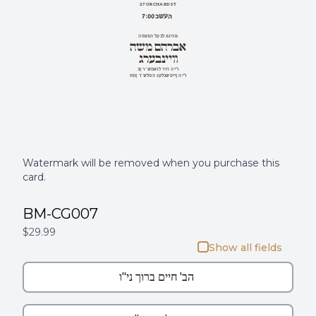
27 ORCHARD ST
בשעה 7:00
המצפה לקבל פניכם
אברהם משה
וויינבערג
בן ר' שמאול דוד הי''ו
חתן ר' שלמה געלבשטיין הי''ו
Watermark will be removed when you purchase this
card.
BM-CG007
$29.99
Show all fields