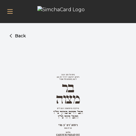
Back
הננו בזה להזמין
את כל ידידיי וחביריי שיחיו
לבוא ולהשתתף אצל
בר
מצוה
של בננו התאומים היקרים
הב' חיים ברוך ני"ו
והב' דוד ני"ו
יום ב' פר' אמור
MAY 12
באולם
GARDEN PARADISE