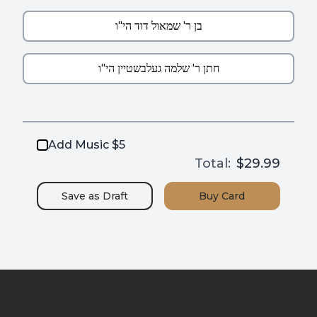
Add Music $5
Total:
$29.99
Save as
Draft
Buy
Card