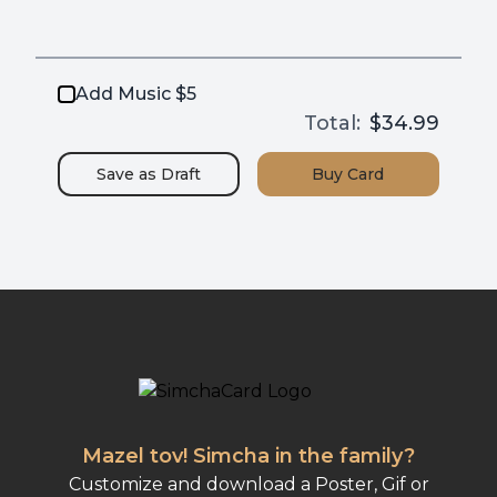
Add Music $5
Total:
$34.99
Save as
Draft
Buy
Card
Mazel tov! Simcha in the family?
Customize and download a Poster, Gif or