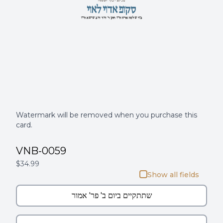
המצפה לקבל פניכם
יואל יודא פוקס
ב"ר שלמה אריה הי"ו חתן ר' דוד דוב שישא הי''ו
Watermark will be removed when you purchase this
card.
VNB-0059
$34.99
Show all fields