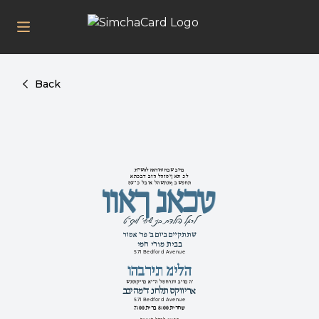
Back
ברוב שבח והודאה להשי''ת
אתכבד בזה להזמין את כל
מע''כ לבוא להשתתף בשמחת
וואך נאכט
לרגל הולדת בני שיחי' למז"ט
שתתקיים ביום ב' פר' אמור
בבית מורי חמי
571 Bedford Avenue
והברית מילה
שתתקיים אי''ה למחרתו ביום ה'
בביהמ''ד נחלת סקווירא
571 Bedford Avenue
שחרית 8:00 ברית 7:00