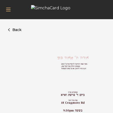
Back
אודה ה' מאוד בפי
מתוך שבח והודאה להשי''ת על כל הטוב
בשמחת הולדת בתי למזל טוב,
הננו בזה להזמין את כל מע''כ לשמחתי
שתתקיים אי''ה
ביום ד' פרשת וארא
בבית מורי חמי
18 Cragmere Rd
בשעה 9:30pm