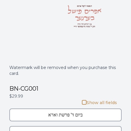
אפרים פישל
המצפה לקבל פניכם
בערגער
בן ר' חיים דוד הי''ו
חתן ר' משה גרינבערגער הי"ו
Watermark will be removed when you purchase this
card.
BN-CG001
$29.99
Show all fields