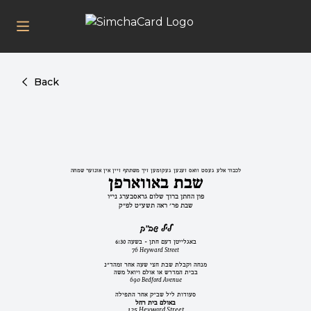
Back
לכבוד אלע געסט וואס זענען געקומען זיך משתתף זיין אין אונזער שמחה
שבת באווארפן
פון החתן ברוך שלום גראסבערג ני"ו
שבת פר' ראה תשע"ט לפ"ק
ליל שב"ק
באגלייטן דעם חתן - בשעה 6:30
76 Heyward Street
מנחה וקבלת שבת חצי שעה אחר זמהד"נ
בבית המדרש או אולם ויואל משה
690 Bedford Avenue
סעודות ליל שב"ק אחר התפילה
באולם בית רחל
125 Heyward Street