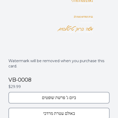
באולם עטרת מרדכי
135 Heyward St
בבית המדרש כוונת לב
135 Heyward St
שחרית 8:00 ברית 9:30
משה ברוך טייטלבוים
ב"ר שלמה הי"ו ~ חתן ר' זרח ניישטיין הי"ו
Watermark will be removed when you purchase this
card.
VB-0008
$29.99