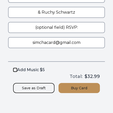
Add Music $5
Total:
$32.99
Save as
Draft
Buy
Card