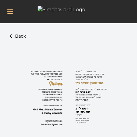
Back
ברוב שבח והודי’ להשי”ת
WITH MUCH GRATITUDE TO HASHEM
הננו מתכבדים להזמין את כבודכם
WE TAKE PLEASURE TO INVITE YOU
להשתתף בשמחת *הבר מצוה*
TO THE BAR MITZVAH
של בנינו היקר
OF OUR DEAR SON
Shimon
כמר שמעון שלמה ני"ו
שתתקיים אי”ה בשעה טובה ומצלחת
MONDAY PARSHAS HAAZINU
יום ב' פרשת ראה
THE 22ND OF SEPT. 2022
י”ג תשרי תשפ”ב בשעה 7:00
THE BAIS RACHEL HALL
באולם *בעדפארד פאראדייס*
29 RUTLEDGE BLVD.
מאנסי ניו יארק
MONSEY NY AT 7:00 PM
ידידך המצפה לראותך
LOOKING FORWARD SEEING YOU
זושא לייב
Mr & Mrs. Shlome Zalman
ענגלענדער
& Ruchy Schwartz
ורעיתו
ב"ר יצחק מאיר הי"ו
(optional field) RSVP:
וחתן ר' משה שמואל
גאלדשטיין הי"ו
simchacard@gmail.com